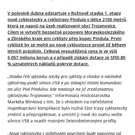
V polovině dubna odstartuje v Rožnově stavba 1. etapy
nové cyklostezky a cyklotrasy Pindula v délce 2100 metrů,
která se napojí na úsek realizovaný obcí Trojanovice.
Cílem je vytvořit bezpečné propojení Moravskoslezského
a Zlínského kraje pro cyklisty přes kopec Pindula. První
cyklisté by se mohli po nové cyklostezce projet již během
letních prázdnin. Celková vysoutěžená cena je ve výši
5,057 milionu korun a v případě získání dotace ze SFDI 80
% uznatelných nákladů pokryje dotace.
„Stavba řeší výstavbu stezky pro cyklisty a chodce a následně
cyklotrasy podél silnice I/58 a po stávající místní komunikaci
na ulici Pod Pindulou, kde navazuje na již zrealizovanou
cyklostezku Trojanovice,“
informovala místostarostka
Markéta Blinková s tím, že s ohledem na neřešitelné
majetkoprávní komplikace bylo nutné část trasy cyklostezky
změnit a přeprojektovat, a umístit ji nově do svahu vedle
silnice I/58 a osadit nosnými železobetonovými profily.
„Nová cyklostezka s asfaltovým povrchem bude napojena od