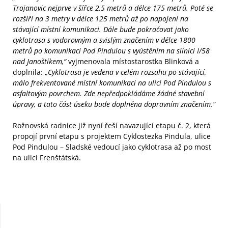
Trojanovic nejprve v šířce 2,5 metrů a délce 175 metrů. Poté se
rozšíří na 3 metry v délce 125 metrů až po napojení na
stávající místní komunikaci. Dále bude pokračovat jako
cyklotrasa s vodorovným a svislým značením v délce 1800
metrů po komunikaci Pod Pindulou s vyústěním na silnici I/58
nad Janoštíkem,“
vyjmenovala místostarostka Blinková a
doplnila: „
Cyklotrasa je vedena v celém rozsahu po stávající,
málo frekventované místní komunikaci na ulici Pod Pindulou s
asfaltovým povrchem. Zde nepředpokládáme žádné stavební
úpravy, a tato část úseku bude doplněna dopravním značením.“
Rožnovská radnice již nyní řeší navazující etapu č. 2, která
propojí první etapu s projektem Cyklostezka Pindula, ulice
Pod Pindulou – Sladské vedoucí jako cyklotrasa až po most
na ulici Frenštátská.